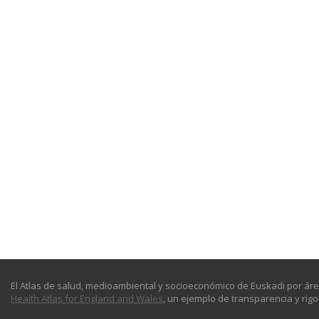
El Atlas de salud, medioambiental y socioeconómico de Euskadi por áre
Health Atlas for England and Wales
, un ejemplo de transparencia y rigor